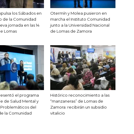
pulsa los Sábados en
Otermín y Molea pusieron en
no de la Comunidad
marcha el Instituto Comunidad
eva jornada en las 14
junto a la Universidad Nacional
de Lomas
de Lomas de Zamora
resentó el programa
Histórico reconocimiento a las
e de Salud Mental y
“manzaneras” de Lomas de
Problemáticos del
Zamora: recibirán un subsidio
de la Comunidad
vitalicio