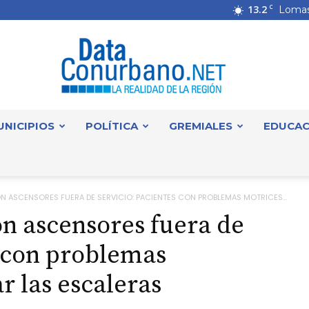
13.2
C
Lomas
UNICIPIOS
POLÍTICA
GREMIALES
EDUCAC
DataConurbano
ON ASCENSORES FUERA DE SERVICIO: PACIENTES CON PROBLEMAS MOTRICES...
on ascensores fuera de
s con problemas
r las escaleras