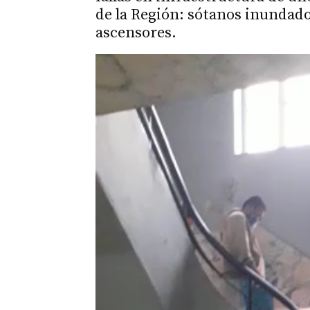
de la Región: sótanos inundado
ascensores.
Reproductor
de
vídeo