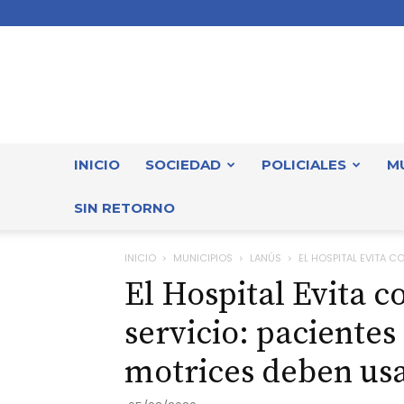
INICIO
SOCIEDAD
POLICIALES
M
SIN RETORNO
INICIO
MUNICIPIOS
LANÚS
EL HOSPITAL EVITA C
El Hospital Evita c
servicio: paciente
motrices deben usa