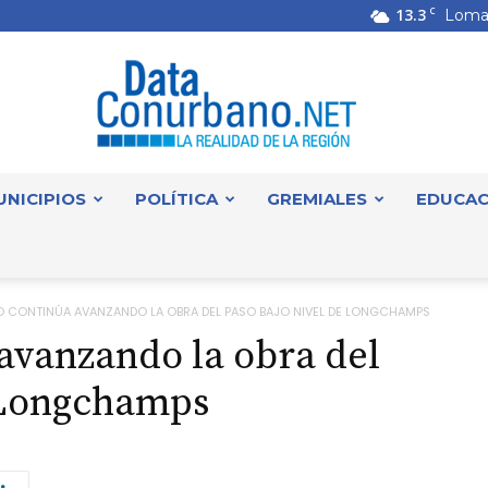
13.3
C
Loma
UNICIPIOS
POLÍTICA
GREMIALES
EDUCAC
DataConurbano
O CONTINÚA AVANZANDO LA OBRA DEL PASO BAJO NIVEL DE LONGCHAMPS
avanzando la obra del
e Longchamps