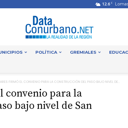
12.6
C
Lomas
UNICIPIOS
POLÍTICA
GREMIALES
EDUCAC
DataConurbano
ARES FIRMÓ EL CONVENIO PARA LA CONSTRUCCIÓN DEL PASO BAJO NIVEL DE...
l convenio para la
so bajo nivel de San