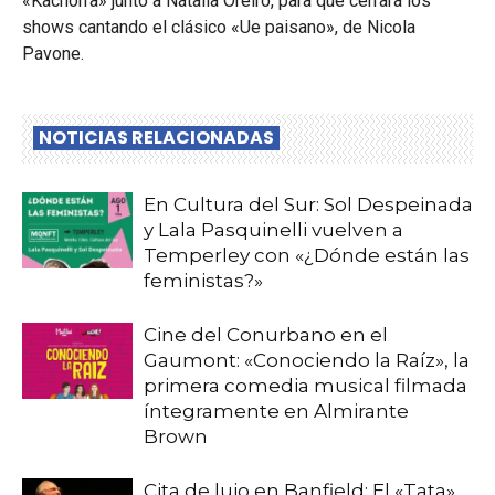
«Kachorra» junto a Natalia Oreiro, para que cerrara los
shows cantando el clásico «Ue paisano», de Nicola
Pavone.
NOTICIAS RELACIONADAS
En Cultura del Sur: Sol Despeinada
y Lala Pasquinelli vuelven a
Temperley con «¿Dónde están las
feministas?»
Cine del Conurbano en el
Gaumont: «Conociendo la Raíz», la
primera comedia musical filmada
íntegramente en Almirante
Brown
Cita de lujo en Banfield: El «Tata»