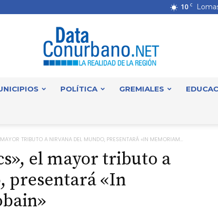
10
C
Lomas
UNICIPIOS
POLÍTICA
GREMIALES
EDUCAC
DataConurbano
 MAYOR TRIBUTO A NIRVANA DEL MUNDO, PRESENTARÁ «IN MEMORIAM...
s», el mayor tributo a
, presentará «In
bain»