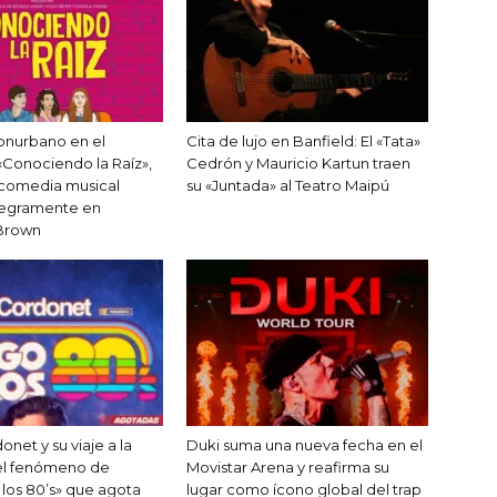
onurbano en el
Cita de lujo en Banfield: El «Tata»
Conociendo la Raíz»,
Cedrón y Mauricio Kartun traen
 comedia musical
su «Juntada» al Teatro Maipú
tegramente en
 Brown
net y su viaje a la
Duki suma una nueva fecha en el
 el fenómeno de
Movistar Arena y reafirma su
los 80’s» que agota
lugar como ícono global del trap