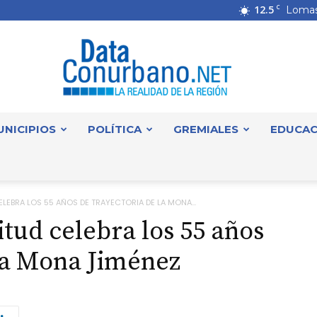
12.5
C
Lomas
UNICIPIOS
POLÍTICA
GREMIALES
EDUCAC
DataConurbano
LEBRA LOS 55 AÑOS DE TRAYECTORIA DE LA MONA...
tud celebra los 55 años
La Mona Jiménez