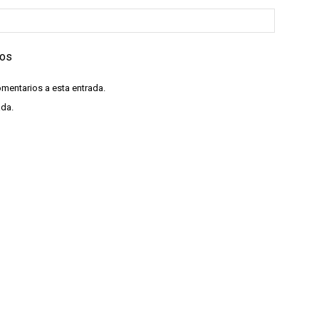
ios
omentarios a esta entrada.
ada.