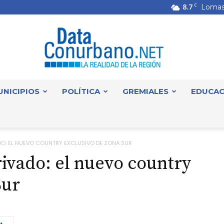
8.7
C
Lomas
UNICIPIOS
POLÍTICA
GREMIALES
EDUCAC
DataConurbano
VADO: EL NUEVO COUNTRY EXCLUSIVO DE ZONA SUR
rivado: el nuevo country
Sur