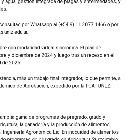
 y agua, gestión integrada de plagas y enfermedades, y
les.
 consultas por Whatsapp al (+54 9) 11 3077 1466 o por
.unlz.edu.ar.
re con modalidad virtual sincrónica. El plan de
bre y diciembre de 2024 y luego tras un receso en el
l de 2025.
encia, más un trabajo final integrador, lo que permite, a
cadémico de Aprobación, expedido por la FCA- UNLZ.
a amplia gama de programas de pregrado, grado y
icultura, la ganadería y la producción de alimentos.
 Ingeniería Agronómica Lic. En inocuidad de alimentos
 de programas de posgrado en Agricultura Sustentable