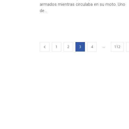
armados mientras circulaba en su moto. Uno
de...
...
1
2
3
4
112