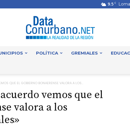
9.5
C
Loma
UNICIPIOS
POLÍTICA
GREMIALES
EDUCAC
DataConurbano
EMOS QUE EL GOBIERNO BONAERENSE VALORA A LOS...
 acuerdo vemos que el
e valora a los
ales»