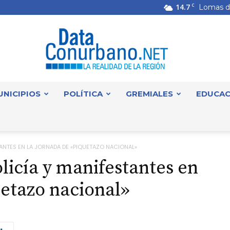
14.7
C
Lomas d
UNICIPIOS
POLÍTICA
GREMIALES
EDUCAC
DataConurbano
TANTES EN LA JORNADA DE «PIQUETAZO NACIONAL»
licía y manifestantes en
uetazo nacional»