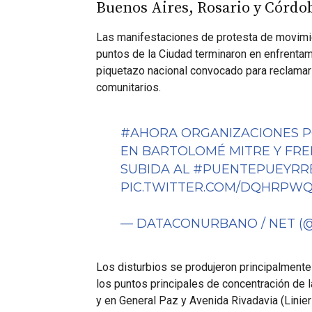
Buenos Aires, Rosario y Córdo
Las manifestaciones de protesta de movimie
puntos de la Ciudad terminaron en enfrentami
piquetazo nacional convocado para reclamar 
comunitarios.
#AHORA
ORGANIZACIONES PO
EN BARTOLOMÉ MITRE Y FR
SUBIDA AL
#PUENTEPUEYRR
PIC.TWITTER.COM/DQHRPW
— DATACONURBANO / NET 
Los disturbios se produjeron principalment
los puntos principales de concentración de l
y en General Paz y Avenida Rivadavia (Lini