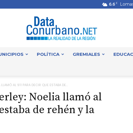
6.6
C
Lomas
UNICIPIOS
POLÍTICA
GREMIALES
EDUCAC
DataConurbano
LLAMÓ AL 911 PARA DECIR QUE ESTABA DE...
rley: Noelia llamó al
estaba de rehén y la