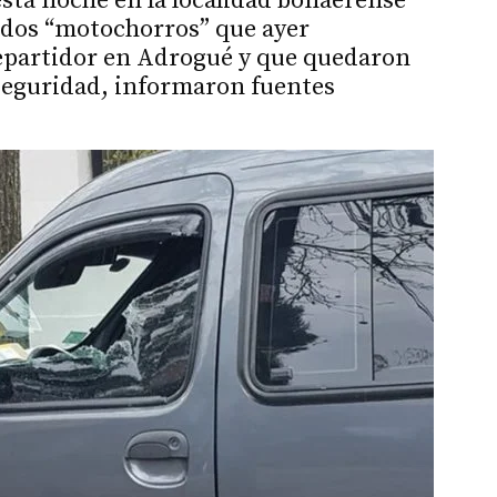
sta noche en la localidad bonaerense
 dos “motochorros” que ayer
repartidor en Adrogué y que quedaron
seguridad, informaron fuentes