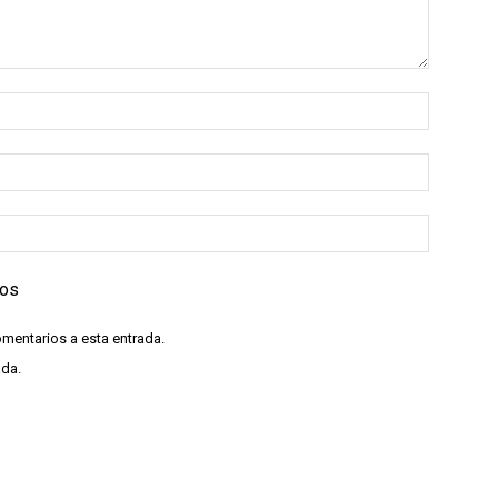
ios
omentarios a esta entrada.
ada.