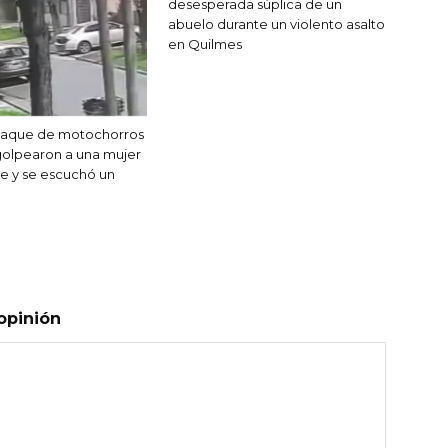
desesperada súplica de un
abuelo durante un violento asalto
en Quilmes
ataque de motochorros
golpearon a una mujer
le y se escuchó un
opinión