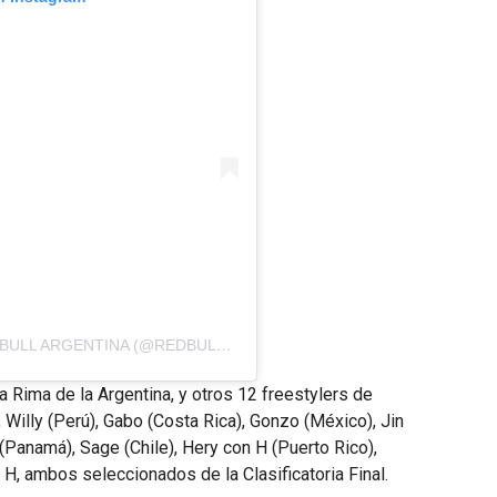
UNA PUBLICACIÓN COMPARTIDA POR RED BULL ARGENTINA (@REDBULLARG)
a Rima de la Argentina, y otros 12 freestylers de
Willy (Perú), Gabo (Costa Rica), Gonzo (México), Jin
 (Panamá), Sage (Chile), Hery con H (Puerto Rico),
 H, ambos seleccionados de la Clasificatoria Final.