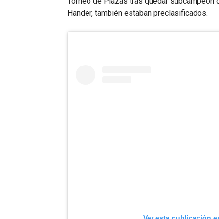
Torneo de Plazas tras quedar subcampeón de
Hander, también estaban preclasificados.
Ver esta publicación e