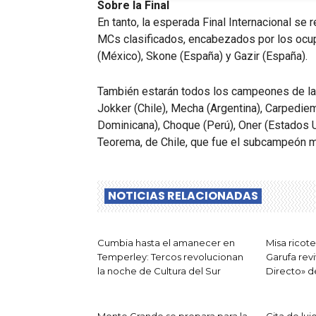
Sobre la Final
En tanto, la esperada Final Internacional se 
MCs clasificados, encabezados por los ocup
(México), Skone (España) y Gazir (España).
También estarán todos los campeones de las
Jokker (Chile), Mecha (Argentina), Carpediem
Dominicana), Choque (Perú), Oner (Estados U
Teorema, de Chile, que fue el subcampeón m
NOTICIAS RELACIONADAS
Cumbia hasta el amanecer en
Misa ricote
Temperley: Tercos revolucionan
Garufa revi
la noche de Cultura del Sur
Directo» 