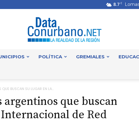
8.7
C
Lomas
UNICIPIOS
POLÍTICA
GREMIALES
EDUCAC
DataConurbano
 QUE BUSCAN SU LUGAR EN LA...
os argentinos que buscan
l Internacional de Red