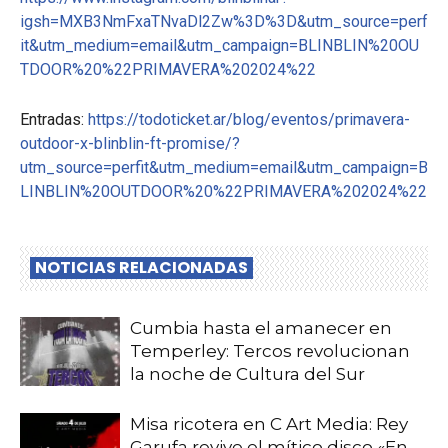
igsh=MXB3NmFxaTNvaDl2Zw%3D%3D&utm_source=perf
it&utm_medium=email&utm_campaign=BLINBLIN%20OU
TDOOR%20%22PRIMAVERA%202024%22
Entradas:
https://todoticket.ar/blog/eventos/primavera-
outdoor-x-blinblin-ft-promise/?
utm_source=perfit&utm_medium=email&utm_campaign=B
LINBLIN%20OUTDOOR%20%22PRIMAVERA%202024%22
NOTICIAS RELACIONADAS
Cumbia hasta el amanecer en
Temperley: Tercos revolucionan
la noche de Cultura del Sur
Misa ricotera en C Art Media: Rey
Garufa revive el mítico disco «En