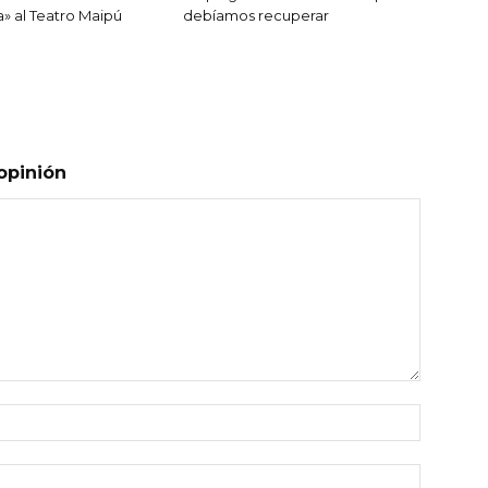
a» al Teatro Maipú
debíamos recuperar
opinión