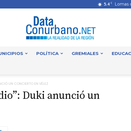
5.4
C
Lomas 
UNICIPIOS
POLÍTICA
GREMIALES
EDUCAC
DataConurbano
NUNCIÓ UN CONCIERTO EN VÉLEZ
adio”: Duki anunció un