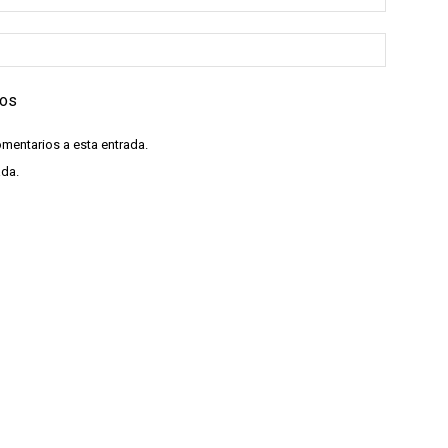
ios
omentarios a esta entrada.
ada.