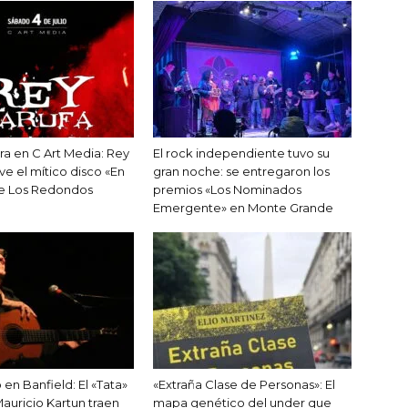
ra en C Art Media: Rey
El rock independiente tuvo su
ve el mítico disco «En
gran noche: se entregaron los
de Los Redondos
premios «Los Nominados
Emergente» en Monte Grande
o en Banfield: El «Tata»
«Extraña Clase de Personas»: El
auricio Kartun traen
mapa genético del under que