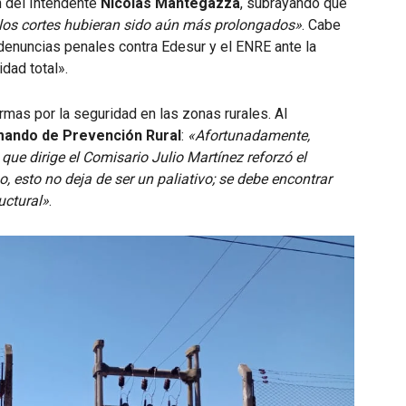
ón del Intendente
Nicolás Mantegazza
, subrayando que
o, los cortes hubieran sido aún más prolongados»
. Cabe
denuncias penales contra Edesur y el ENRE ante la
dad total».
larmas por la seguridad en las zonas rurales. Al
ando de Prevención Rural
:
«Afortunadamente,
 que dirige el Comisario Julio Martínez reforzó el
o, esto no deja de ser un paliativo; se debe encontrar
uctural»
.