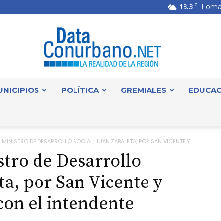
13.3
C
Loma
UNICIPIOS
POLÍTICA
GREMIALES
EDUCAC
DataConurbano
 MINISTRO DE DESARROLLO SOCIAL, JUAN ZABALETA, POR SAN VICENTE Y...
stro de Desarrollo
ta, por San Vicente y
con el intendente