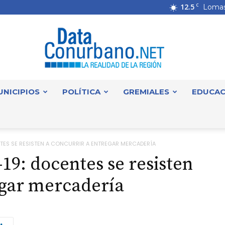
12.5
C
Lomas
UNICIPIOS
POLÍTICA
GREMIALES
EDUCAC
DataConurbano
NTES SE RESISTEN A CONCURRIR A ENTREGAR MERCADERÍA
19: docentes se resisten
egar mercadería