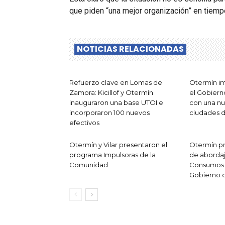
que piden “una mejor organización” en tiem
NOTICIAS RELACIONADAS
Refuerzo clave en Lomas de
Otermín im
Zamora: Kicillof y Otermín
el Gobier
inauguraron una base UTOI e
con una nu
incorporaron 100 nuevos
ciudades 
efectivos
Otermín y Vilar presentaron el
Otermín p
programa Impulsoras de la
de abordaj
Comunidad
Consumos 
Gobierno 