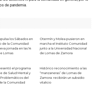
pos de pandemia.
pulsa los Sábados en
Otermín y Molea pusieron en
no de la Comunidad
marcha el Instituto Comunidad
eva jornada en las 14
junto a la Universidad Nacional
de Lomas
de Lomas de Zamora
resentó el programa
Histórico reconocimiento a las
e de Salud Mental y
“manzaneras” de Lomas de
Problemáticos del
Zamora: recibirán un subsidio
de la Comunidad
vitalicio