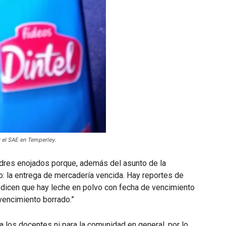
 el SAE en Temperley.
adres enojados porque, además del asunto de la
: la entrega de mercadería vencida. Hay reportes de
icen que hay leche en polvo con fecha de vencimiento
vencimiento borrado.”
ra los docentes ni para la comunidad en general, por lo