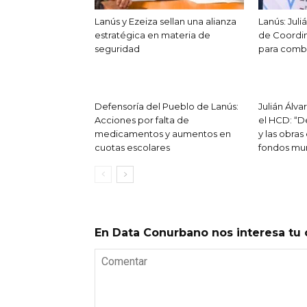
Lanús y Ezeiza sellan una alianza
Lanús: Juli
estratégica en materia de
de Coordi
seguridad
para comba
Defensoría del Pueblo de Lanús:
Julián Álv
Acciones por falta de
el HCD: “D
medicamentos y aumentos en
y las obra
cuotas escolares
fondos mun
En Data Conurbano nos interesa tu 