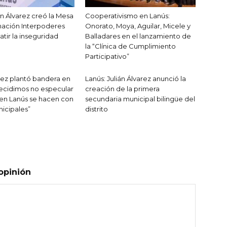
án Álvarez creó la Mesa
Cooperativismo en Lanús:
nación Interpoderes
Onorato, Moya, Aguilar, Micele y
tir la inseguridad
Balladares en el lanzamiento de
la “Clínica de Cumplimiento
Participativo”
arez plantó bandera en
Lanús: Julián Álvarez anunció la
ecidimos no especular
creación de la primera
s en Lanús se hacen con
secundaria municipal bilingüe del
icipales”
distrito
opinión