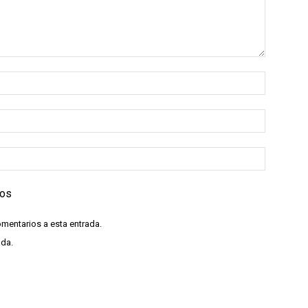
ios
omentarios a esta entrada.
ada.