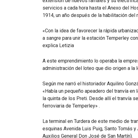
extensión de nuevos ramales y su electrifica
servicios a cada hora hasta el Anexo del Hos
1914, un año después de la habilitación del
«Con la idea de favorecer la rápida urbanizaci
a sangre para unir la estación Temperley con 
explica Letizia
A este emprendimiento lo operaba la empres
administración del loteo que dio origen a la 
Según me narró el historiador Aquilino Gonz
«Había un pequeño apeadero del tranvía en l
la quinta de los Preti. Desde allí el tranvía 
ferroviaria de Temperley» .
La terminal en Turdera de este medio de tra
esquinas Avenida Luis Puig, Santo Tomás y A
Auxilios General Don José de San Martín).