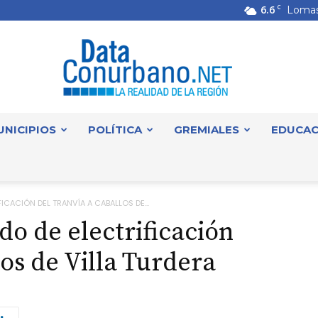
6.6
C
Lomas
UNICIPIOS
POLÍTICA
GREMIALES
EDUCAC
DataConurbano
FICACIÓN DEL TRANVÍA A CABALLOS DE...
do de electrificación
los de Villa Turdera