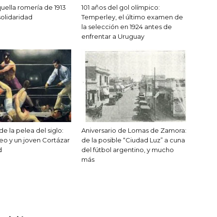
quella romería de 1913
101 años del gol olímpico:
solidaridad
Temperley, el último examen de
la selección en 1924 antes de
enfrentar a Uruguay
de la pelea del siglo:
Aniversario de Lomas de Zamora:
eo y un joven Cortázar
de la posible “Ciudad Luz” a cuna
d
del fútbol argentino, y mucho
más