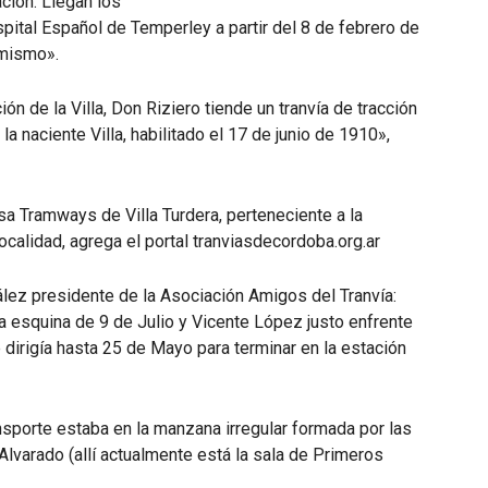
ción. Llegan los
pital Español de Temperley a partir del 8 de febrero de
 mismo».
ón de la Villa, Don Riziero tiende un tranvía de tracción
la naciente Villa, habilitado el 17 de junio de 1910»,
a Tramways de Villa Turdera, perteneciente a la
localidad, agrega el portal tranviasdecordoba.org.ar
ález presidente de la Asociación Amigos del Tranvía:
a esquina de 9 de Julio y Vicente López justo enfrente
se dirigía hasta 25 de Mayo para terminar en la estación
nsporte estaba en la manzana irregular formada por las
lvarado (allí actualmente está la sala de Primeros