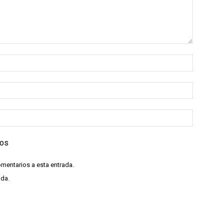
ios
omentarios a esta entrada.
ada.