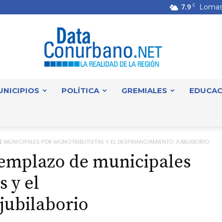
7.9
C
Lomas
UNICIPIOS
POLÍTICA
GREMIALES
EDUCAC
DataConurbano
 MUNICIPALES POR MONOTRIBUTISTAS Y EL DESFINANCIAMIENTO JUBILABORIO
emplazo de municipales
 y el
jubilaborio