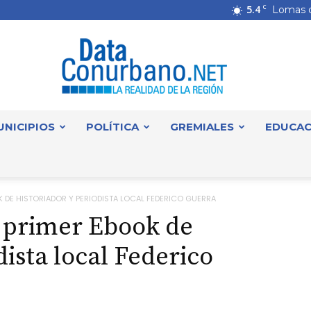
5.4
C
Lomas 
UNICIPIOS
POLÍTICA
GREMIALES
EDUCAC
DataConurbano
K DE HISTORIADOR Y PERIODISTA LOCAL FEDERICO GUERRA
, primer Ebook de
dista local Federico