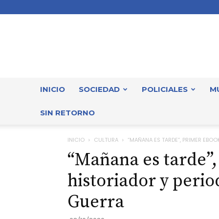
INICIO
SOCIEDAD
POLICIALES
M
SIN RETORNO
INICIO
CULTURA
“MAÑANA ES TARDE”, PRIMER EBOO
“Mañana es tarde”
historiador y perio
Guerra