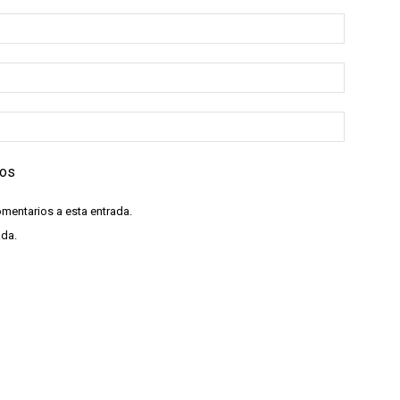
ios
omentarios a esta entrada.
ada.