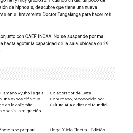
o fiel y muy gracioso. Y cuando un día, un poco de
sión de hipnosis, descubre que tiene una nueva
irse en el irreverente Doctor Tangalanga para hacer reír
en conjunto con CAEF INCAA. No se suspende por mal
da hasta agotar la capacidad de la sala, ubicada en 29
.
 Hamano Ryuho llega a
Colaborador de Data
n una exposición que
Conurbano, reconocido por
 en la caligrafía
Cultura AFA a días del Mundial
a poesía, la migración
Zamora se prepara
Llega “Ciclo Electra – Edición