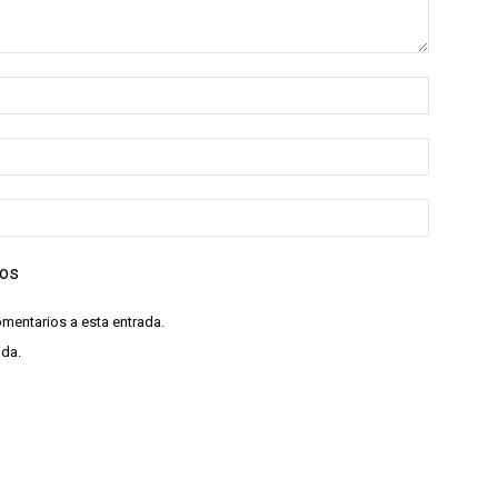
ios
omentarios a esta entrada.
ada.