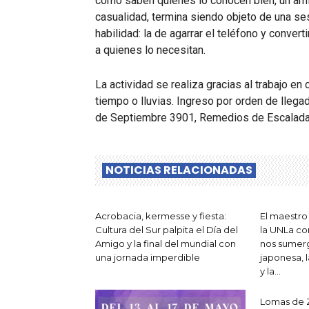
como saben quienes lo conocen bien, un amig
casualidad, termina siendo objeto de una se
habilidad: la de agarrar el teléfono y convert
a quienes lo necesitan.
La actividad se realiza gracias al trabajo 
tiempo o lluvias. Ingreso por orden de llega
de Septiembre 3901, Remedios de Escalada
NOTICIAS RELACIONADAS
Acrobacia, kermesse y fiesta:
El maestro
Cultura del Sur palpita el Día del
la UNLa co
Amigo y la final del mundial con
nos sumerge
una jornada imperdible
japonesa, l
y la...
Lomas de 