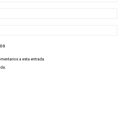
ios
omentarios a esta entrada.
ada.