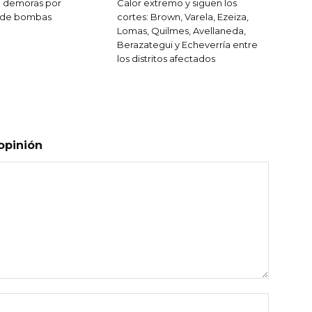
n demoras por
Calor extremo y siguen los
 de bombas
cortes: Brown, Varela, Ezeiza,
Lomas, Quilmes, Avellaneda,
Berazategui y Echeverría entre
los distritos afectados
opinión