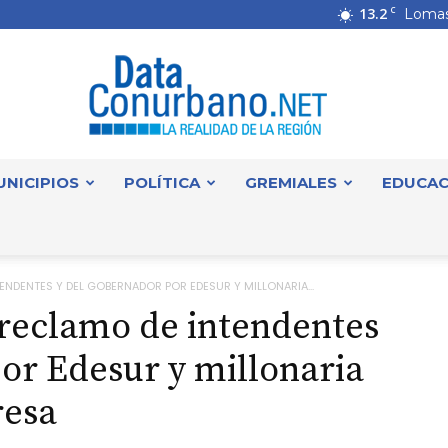
13.2
C
Lomas
UNICIPIOS
POLÍTICA
GREMIALES
EDUCAC
DataConurbano
ENDENTES Y DEL GOBERNADOR POR EDESUR Y MILLONARIA...
 reclamo de intendentes
or Edesur y millonaria
resa