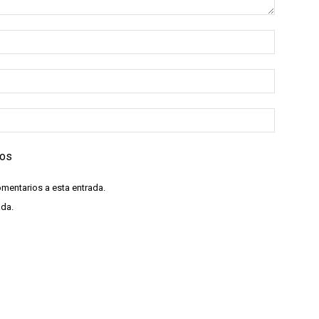
ios
omentarios a esta entrada.
ada.