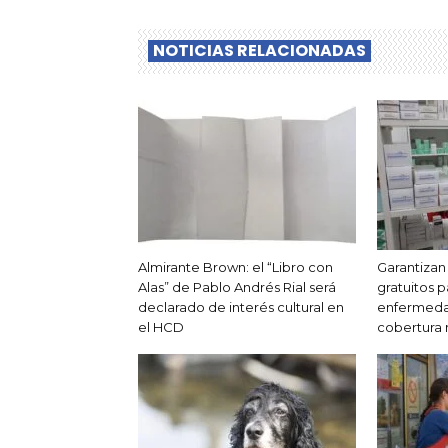
NOTICIAS RELACIONADAS
Almirante Brown: el “Libro con
Garantiza
Alas” de Pablo Andrés Rial será
gratuitos 
declarado de interés cultural en
enfermedad
el HCD
cobertura