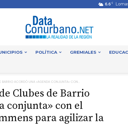
6.6
C
Lomas
UNICIPIOS
POLÍTICA
GREMIALES
EDUCAC
DataConurbano
DE BARRIO ACORDÓ UNA «AGENDA CONJUNTA» CON...
de Clubes de Barrio
 conjunta» con el
mmens para agilizar la