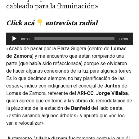
cableado para la iluminación»
Click
acá
entrevista radial
Reproductor
00:00
00:00
de
«Acabo de pasar por la Plaza Grigera (centro de
Lomas
audio
de Zamora
) y me encuentro que están rompiendo una
parte (que había sido refaccionada) porque se olvidaron
de hacer algunas conexiones de la luz para algunas torres.
Es lo que decimos siempre, no hay planificación de las
cosas», indicó con indignación el concejal de
Juntos
de
Lomas de Zamora, referente del
ARI-CC
,
Jorge Villalba
,
quien agregó que en torno a las obras de remodelación de
la plazoleta de la estación de
Banfield
del lado oeste,
«están sacando algunos árboles» y apuntó que «no los
van a relocalizar».
Justamente, Villalba dispara fuertemente contra lo que él