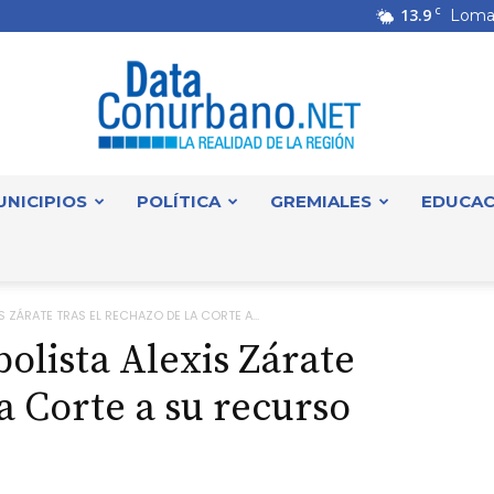
13.9
C
Loma
UNICIPIOS
POLÍTICA
GREMIALES
EDUCAC
DataConurbano
 ZÁRATE TRAS EL RECHAZO DE LA CORTE A...
olista Alexis Zárate
la Corte a su recurso