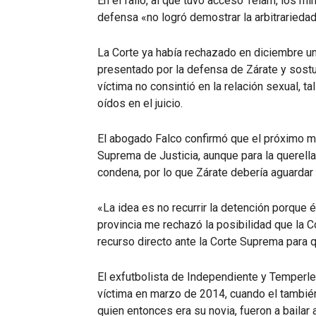
En el fallo, al que tuvo acceso Télam, los mi
defensa «no logró demostrar la arbitrariedad
La Corte ya había rechazado en diciembre un 
presentado por la defensa de Zárate y sostu
víctima no consintió en la relación sexual, t
oídos en el juicio.
El abogado Falco confirmó que el próximo ma
Suprema de Justicia, aunque para la querell
condena, por lo que Zárate debería aguardar 
«La idea es no recurrir la detención porque 
provincia me rechazó la posibilidad que la Co
recurso directo ante la Corte Suprema para q
El exfutbolista de Independiente y Temperl
víctima en marzo de 2014, cuando el también
quien entonces era su novia, fueron a bailar