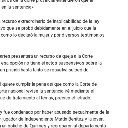
nistros de la Corte provincial entendieron que la
 en la sentencia».
recurso extraordinario de inaplicabilidad de la ley
vo que se probó debidamente en el juicio que la
al como lo declaró la mujer y por diversos testimonios
rtes presentará un recurso de queja a la Corte
a esa opción no tiene efectos suspensivos sobre la
en prisión hasta tanto se resuelva su pedido.
él quiere cumplir la pena así que como la Corte de
rte nacional revise la sentencia iré mediante el
ue de tratamiento al tema», precisó el letrado.
ey fue condenado por haber abusado sexualmente de la
 jugador de Independiente Martín Benítez y la joven,
 a un boliche de Quilmes y regresaron al departamento