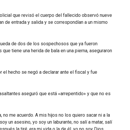
policial que revisó el cuerpo del fallecido observó nueve
ran de entrada y salida y se correspondían a un mismo
búsqueda de dos de los sospechosos que ya fueron
os que tiene una herida de bala en una pierna, aseguraron
 el hecho se negó a declarar ante el fiscal y fue
 asaltantes aseguró que está «arrepentido» y que no es
, no me acuerdo. A mis hijos no los quiero sacar ni a la
soy un asesino, yo soy un laburante, no salí a matar, salí
spués la tiré, era mi vida o la de él, yo no soy Dios