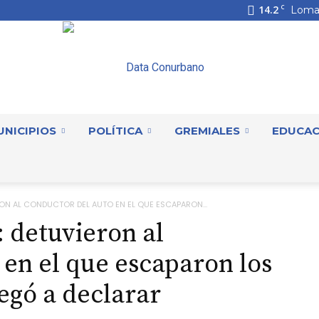
14.2
C
Loma
UNICIPIOS
POLÍTICA
GREMIALES
EDUCAC
DataConurbano
RON AL CONDUCTOR DEL AUTO EN EL QUE ESCAPARON...
: detuvieron al
 en el que escaparon los
egó a declarar