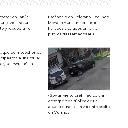
motor en Lanús:
Escándalo en Belgrano: Facundo
un joven tras un
Moyano y una mujer fueron
to y recuperan el
hallados alterados en la vía
pública tras llamados al 911
ataque de motochorros
golpearon a una mujer
le y se escuchó un
«Soy un viejo, fui al médico»: la
desesperada súplica de un
abuelo durante un violento asalto
en Quilmes