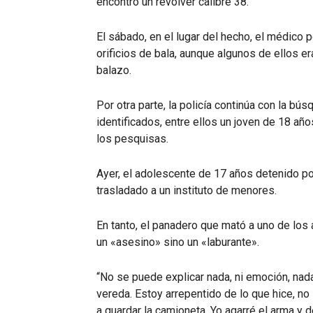
encontró un revólver calibre 38.
El sábado, en el lugar del hecho, el médico 
orificios de bala, aunque algunos de ellos e
balazo.
Por otra parte, la policía continúa con la 
identificados, entre ellos un joven de 18 añ
los pesquisas.
Ayer, el adolescente de 17 años detenido por
trasladado a un instituto de menores.
En tanto, el panadero que mató a uno de los
un «asesino» sino un «laburante».
“No se puede explicar nada, ni emoción, nada
vereda. Estoy arrepentido de lo que hice, no 
a guardar la camioneta. Yo agarré el arma y de