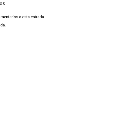
ios
omentarios a esta entrada.
ada.