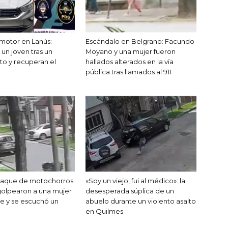
motor en Lanús:
Escándalo en Belgrano: Facundo
un joven tras un
Moyano y una mujer fueron
to y recuperan el
hallados alterados en la vía
pública tras llamados al 911
ataque de motochorros
«Soy un viejo, fui al médico»: la
golpearon a una mujer
desesperada súplica de un
le y se escuchó un
abuelo durante un violento asalto
en Quilmes