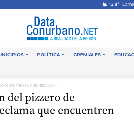
12.8
C
Loma
UNICIPIOS
POLÍTICA
GREMIALES
EDUCAC
DataConurbano
O DE BANFIELD, LA VIUDA RECLAMA...
n del pizzero de
 reclama que encuentren