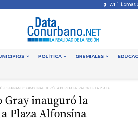
7.1
C
Lomas 
UNICIPIOS
POLÍTICA
GREMIALES
EDUCAC
DataConurbano
ÜEL: FERNANDO GRAY INAUGURÓ LA PUESTA EN VALOR DE LA PLAZA...
o Gray inauguró la
la Plaza Alfonsina