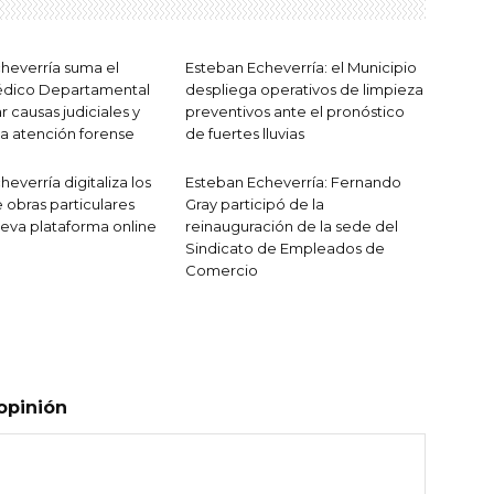
heverría suma el
Esteban Echeverría: el Municipio
dico Departamental
despliega operativos de limpieza
ar causas judiciales y
preventivos ante el pronóstico
la atención forense
de fuertes lluvias
everría digitaliza los
Esteban Echeverría: Fernando
 obras particulares
Gray participó de la
eva plataforma online
reinauguración de la sede del
Sindicato de Empleados de
Comercio
opinión