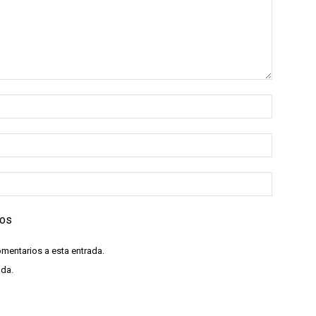
ios
omentarios a esta entrada.
ada.