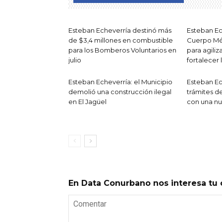
Esteban Echeverría destinó más
Esteban Ec
de $3,4 millones en combustible
Cuerpo Mé
para los Bomberos Voluntarios en
para agiliz
julio
fortalecer 
Esteban Echeverría: el Municipio
Esteban Ech
demolió una construcción ilegal
trámites de
en El Jagüel
con una nu
En Data Conurbano nos interesa tu 