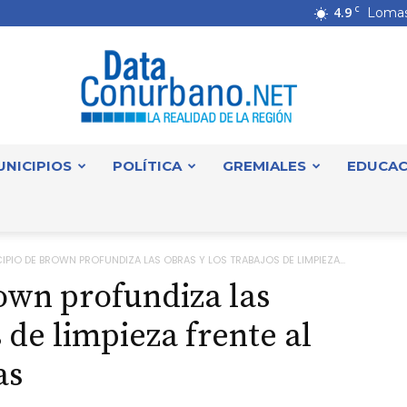
4.9
C
Lomas
UNICIPIOS
POLÍTICA
GREMIALES
EDUCAC
DataConurbano
IPIO DE BROWN PROFUNDIZA LAS OBRAS Y LOS TRABAJOS DE LIMPIEZA...
own profundiza las
s de limpieza frente al
as