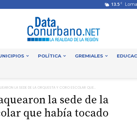
13.5
C
Loma
UNICIPIOS
POLÍTICA
GREMIALES
EDUCAC
DataConurbano
UEARON LA SEDE DE LA ORQUESTA Y CORO ESCOLAR QUE...
aquearon la sede de la
colar que había tocado