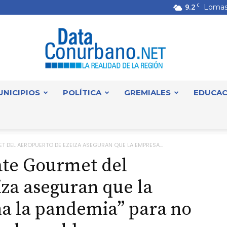
9.2
C
Lomas
UNICIPIOS
POLÍTICA
GREMIALES
EDUCAC
DataConurbano
 DEL AEROPUERTO DE EZEIZA ASEGURAN QUE LA EMPRESA...
ate Gourmet del
za aseguran que la
a la pandemia” para no