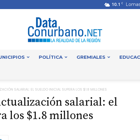
10.1
C
Lomas
UNICIPIOS
POLÍTICA
GREMIALES
EDUCAC
DataConurbano
ACIÓN SALARIAL: EL SUELDO INICIAL SUPERA LOS $1.8 MILLONES
ctualización salarial: el
ra los $1.8 millones