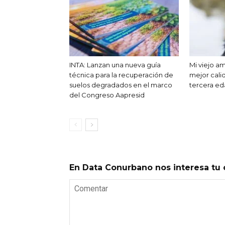
INTA: Lanzan una nueva guía
Mi viejo a
técnica para la recuperación de
mejor cali
suelos degradados en el marco
tercera e
del Congreso Aapresid
En Data Conurbano nos interesa tu 