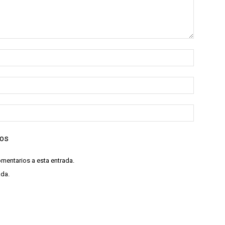
ios
omentarios a esta entrada.
ada.