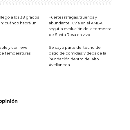
llegó a los 38 grados
Fuertes ráfagas, truenos y
ón: cuándo habrá un
abundante lluvia en el AMBA:
seguí la evolución de la tormenta
de Santa Rosa en vivo
able y con leve
Se cayó parte del techo del
de temperaturas
patio de comidas: videos de la
inundación dentro del Alto
Avellaneda
opinión