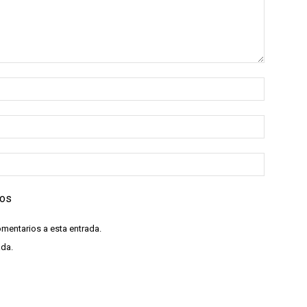
ios
omentarios a esta entrada.
ada.