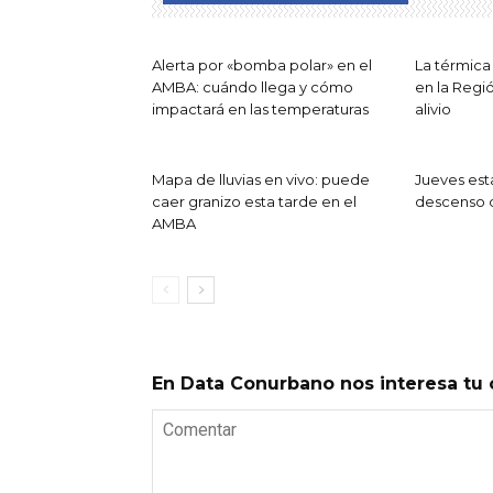
Alerta por «bomba polar» en el
La térmica 
AMBA: cuándo llega y cómo
en la Regi
impactará en las temperaturas
alivio
Mapa de lluvias en vivo: puede
Jueves est
caer granizo esta tarde en el
descenso 
AMBA
En Data Conurbano nos interesa tu 