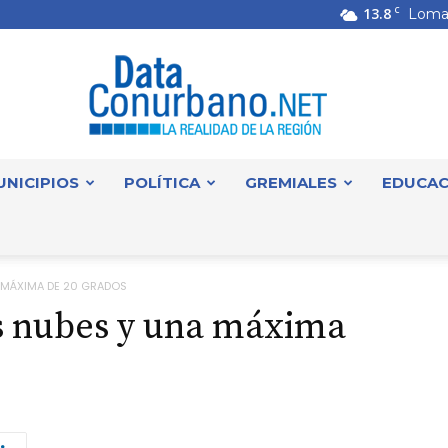
13.8
C
Loma
UNICIPIOS
POLÍTICA
GREMIALES
EDUCAC
DataConurbano
 MÁXIMA DE 20 GRADOS
s nubes y una máxima