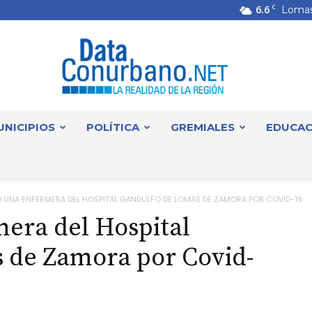
6.6
C
Lomas
UNICIPIOS
POLÍTICA
GREMIALES
EDUCAC
DataConurbano
Ó UNA ENFERMERA DEL HOSPITAL GANDULFO DE LOMAS DE ZAMORA POR COVID-19
mera del Hospital
 de Zamora por Covid-