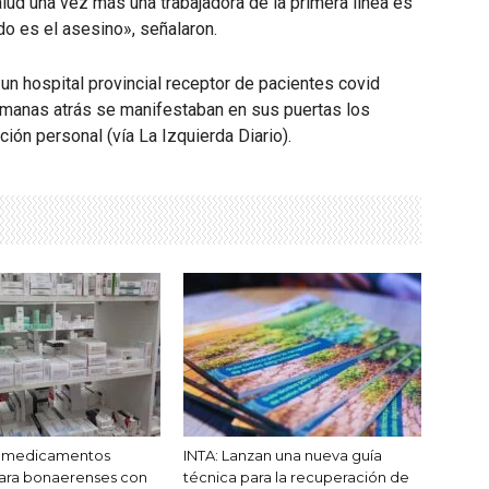
lud una vez más una trabajadora de la primera línea es
do es el asesino», señalaron.
 un hospital provincial receptor de pacientes covid
manas atrás se manifestaban en sus puertas los
ón personal (vía La Izquierda Diario).
n medicamentos
INTA: Lanzan una nueva guía
para bonaerenses con
técnica para la recuperación de