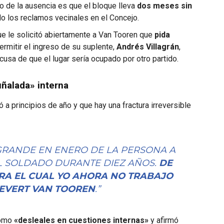
cio de la ausencia es que el bloque lleva
dos meses sin
do los reclamos vecinales en el Concejo.
e le solicitó abiertamente a Van Tooren que
pida
ermitir el ingreso de su suplente,
Andrés Villagrán
,
usa de que el lugar sería ocupado por otro partido.
uñalada» interna
ó a principios de año y que hay una fractura irreversible
GRANDE EN ENERO DE LA PERSONA A
FIEL SOLDADO DURANTE DIEZ AÑOS.
DE
ARA EL CUAL YO AHORA NO TRABAJO
 EVERT VAN TOOREN
.”
como
«desleales en cuestiones internas»
y afirmó