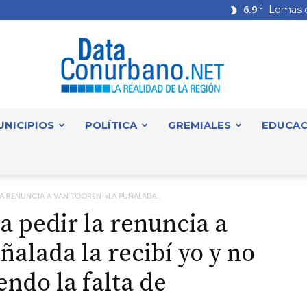
6.9
C
Lomas 
UNICIPIOS
POLÍTICA
GREMIALES
EDUCAC
DataConurbano
A RENUNCIA A VAN TOOREN: «LA PUÑALADA...
a pedir la renuncia a
alada la recibí yo y no
ndo la falta de