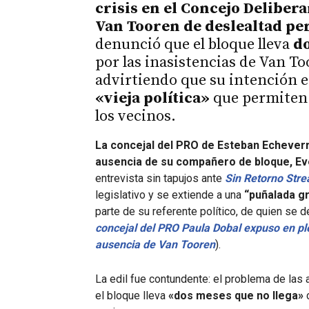
crisis en el Concejo Deliber
Van Tooren de deslealtad per
denunció que el bloque lleva
do
por las inasistencias de Van To
advirtiendo que su intención 
«vieja política»
que permiten 
los vecinos.
La concejal del PRO de Esteban Echeverrí
ausencia de su compañero de bloque, Eve
entrevista sin tapujos ante
Sin Retorno Str
legislativo y se extiende a una
“puñalada g
parte de su referente político, de quien se
concejal del PRO Paula Dobal expuso en plen
ausencia de Van Tooren
).
La edil fue contundente: el problema de las a
el bloque lleva
«dos meses que no llega»
c