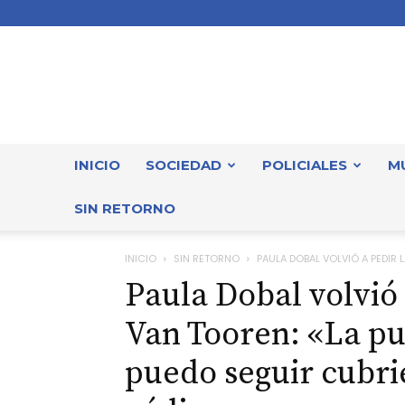
INICIO
SOCIEDAD
POLICIALES
M
SIN RETORNO
INICIO
SIN RETORNO
PAULA DOBAL VOLVIÓ A PEDIR L
Paula Dobal volvió 
Van Tooren: «La puñ
puedo seguir cubrie