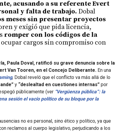
ante, acusando a su referente Evert
sonal y falta de trabajo.
Dobal
s meses sin presentar proyectos
oren y exigió que pida licencia,
es
romper con los códigos de la
ocupar cargos sin compromiso con
a, Paula Doval, ratificó su grave denuncia sobre la
rt Van Tooren, en el Concejo Deliberante.
En una
eaming
, Dobal reveló que el conflicto va más allá de lo
rande”
y
“deslealtad en cuestiones internas”
por
 despegó públicamente (ver
“Vergüenza pública”: la
a sesión el vacío político de su bloque por la
usencias no es personal, sino ético y político, ya que
on reclamos al cuerpo legislativo, perjudicando a los