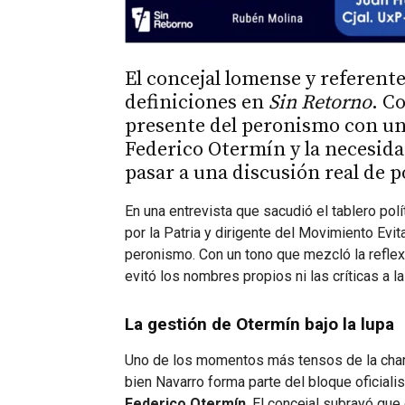
El concejal lomense y referent
definiciones en
Sin Retorno
. C
presente del peronismo con un 
Federico Otermín y la necesida
pasar a una discusión real de p
En una entrevista que sacudió el tablero polí
por la Patria y dirigente del Movimiento Evit
peronismo. Con un tono que mezcló la reflexi
evitó los nombres propios ni las críticas a l
La gestión de Otermín bajo la lupa
Uno de los momentos más tensos de la charla
bien Navarro forma parte del bloque oficiali
Federico Otermín
. El concejal subrayó que