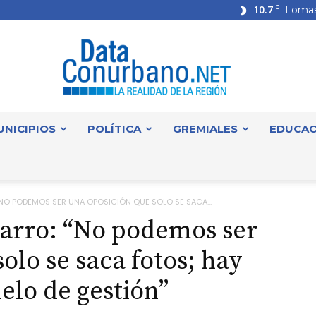
10.7
C
Lomas
UNICIPIOS
POLÍTICA
GREMIALES
EDUCAC
DataConurbano
NO PODEMOS SER UNA OPOSICIÓN QUE SOLO SE SACA...
varro: “No podemos ser
olo se saca fotos; hay
elo de gestión”