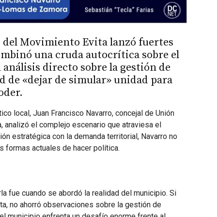
e del Movimiento Evita lanzó fuertes
ombinó una cruda autocrítica sobre el
análisis directo sobre la gestión de
d de «dejar de simular» unidad para
oder.
tico local, Juan Francisco Navarro, concejal de Unión
a, analizó el complejo escenario que atraviesa el
ón estratégica con la demanda territorial, Navarro no
as formas actuales de hacer política.
 fue cuando se abordó la realidad del municipio. Si
sta, no ahorró observaciones sobre la gestión de
 el municipio enfrenta un desafío enorme frente al