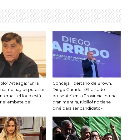
olo” Arteaga: “En la
Concejal libertario de Brown,
as no hay disputas ni
Diego Garrido: «El ‘estado
internas; el foco está
presente’ en la Provincia es una
r el embate del
gran mentira, Kicillof no tiene
piné para ser candidato»