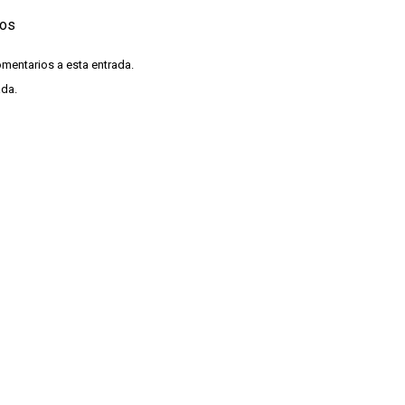
ios
omentarios a esta entrada.
ada.