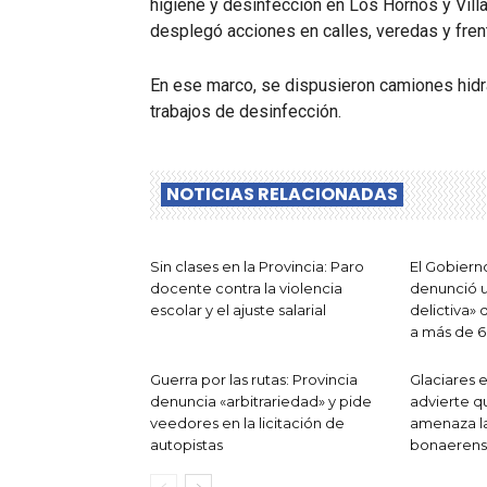
higiene y desinfección en Los Hornos y Villa
desplegó acciones en calles, veredas y fren
En ese marco, se dispusieron camiones hidra
trabajos de desinfección.
NOTICIAS RELACIONADAS
Sin clases en la Provincia: Paro
El Gobier
docente contra la violencia
denunció u
escolar y el ajuste salarial
delictiva»
a más de 6
Guerra por las rutas: Provincia
Glaciares e
denuncia «arbitrariedad» y pide
advierte q
veedores en la licitación de
amenaza l
autopistas
bonaeren