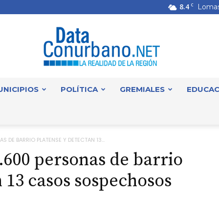
8.4
C
Lomas
UNICIPIOS
POLÍTICA
GREMIALES
EDUCAC
DataConurbano
S DE BARRIO PLATENSE Y DETECTAN 13...
.600 personas de barrio
n 13 casos sospechosos