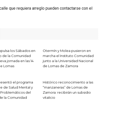
calle que requiera arreglo pueden contactarse con el
.
pulsa los Sábados en
Otermín y Molea pusieron en
no de la Comunidad
marcha el Instituto Comunidad
eva jornada en las 14
junto a la Universidad Nacional
de Lomas
de Lomas de Zamora
resentó el programa
Histórico reconocimiento a las
e de Salud Mental y
“manzaneras” de Lomas de
Problemáticos del
Zamora: recibirán un subsidio
de la Comunidad
vitalicio