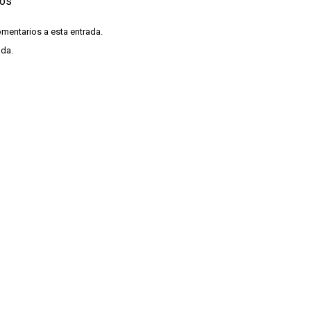
ios
omentarios a esta entrada.
ada.