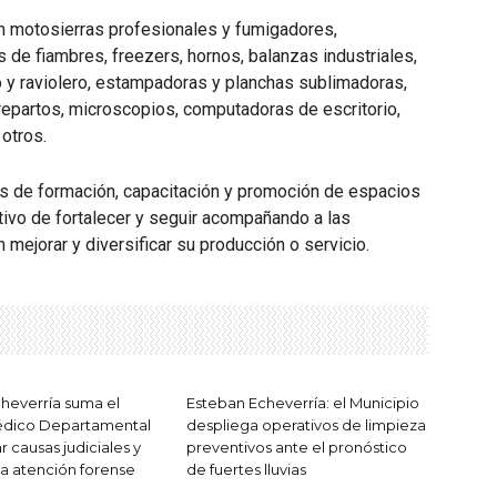
n motosierras profesionales y fumigadores,
s de fiambres, freezers, hornos, balanzas industriales,
 y raviolero, estampadoras y planchas sublimadoras,
 repartos, microscopios, computadoras de escritorio,
 otros.
es de formación, capacitación y promoción de espacios
etivo de fortalecer y seguir acompañando a las
 mejorar y diversificar su producción o servicio.
heverría suma el
Esteban Echeverría: el Municipio
dico Departamental
despliega operativos de limpieza
ar causas judiciales y
preventivos ante el pronóstico
la atención forense
de fuertes lluvias