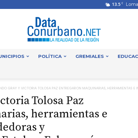
13.5
C
Loma
UNICIPIOS
POLÍTICA
GREMIALES
EDUCAC
DataConurbano
NDO GRAY Y VICTORIA TOLOSA PAZ ENTREGARON MAQUINARIAS, HERRAMIENTAS E IN
ctoria Tolosa Paz
arias, herramientas e
edoras y