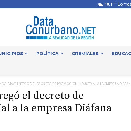
10.1
C
Lomas
UNICIPIOS
POLÍTICA
GREMIALES
EDUCAC
DataConurbano
NDO GRAY ENTREGÓ EL DECRETO DE PROMOCIÓN INDUSTRIAL A LA EMPRESA DIÁFANA.
egó el decreto de
al a la empresa Diáfana