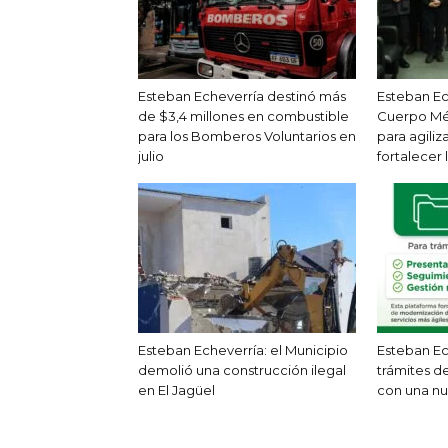
Esteban Echeverría destinó más
Esteban Ec
de $3,4 millones en combustible
Cuerpo Mé
para los Bomberos Voluntarios en
para agiliz
julio
fortalecer 
Esteban Echeverría: el Municipio
Esteban Ech
demolió una construcción ilegal
trámites de
en El Jagüel
con una nu