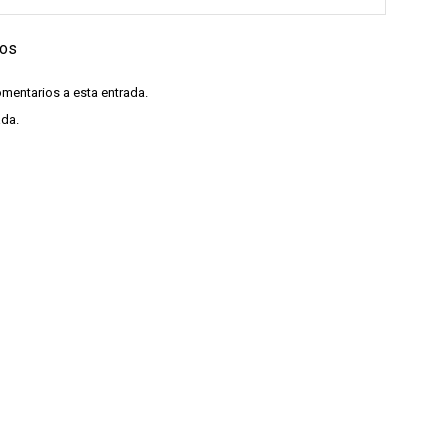
ios
omentarios a esta entrada.
ada.