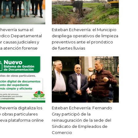
heverría suma el
Esteban Echeverría: el Municipio
dico Departamental
despliega operativos de limpieza
ar causas judiciales y
preventivos ante el pronóstico
la atención forense
de fuertes lluvias
everría digitaliza los
Esteban Echeverría: Fernando
 obras particulares
Gray participó de la
eva plataforma online
reinauguración de la sede del
Sindicato de Empleados de
Comercio