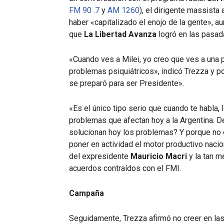
FM 90 .7
y
AM 1260
), el dirigente massista 
haber «capitalizado el enojo de la gente», a
que
La Libertad Avanza
logró en las pasa
«Cuando ves a Milei, yo creo que ves a una 
problemas psiquiátricos», indicó Trezza y p
se preparó para ser Presidente».
«Es el único tipo serio que cuando te habla, 
problemas que afectan hoy a la Argentina. De
solucionan hoy los problemas? Y porque no e
poner en actividad el motor productivo nacion
del expresidente
Mauricio Macri
y la tan m
acuerdos contraídos con el FMI.
Campaña
Seguidamente, Trezza afirmó no creer en la