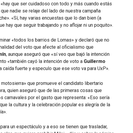
e «hay que ser cuidadoso con todo y más cuando estás
o que nadie se relaje del lado de nuestra campaña
oche». «Sí, hay varias encuestas que lo dan bien (a
e hay que seguir trabajando y no aflojar ni un poquito».
aminar «todos los barrios de Lomas» y declaró que no
nalidad del voto que afecte al oficialismo que
mín
, aunque aseguró que «sí veo que bajó la intención
anto «también cayó la intención de voto a
Guillermo
una caída fuerte y especulo que ese voto va para UxP».
 motosierra» que promueve el candidato libertario
ra, quien aseguró que de las primeras cosas que
os carnavales por el gasto que representa: «Eso sería
ue la cultura y la celebración popular es alegría de la
ía».
para un espectáculo y a eso se tienen que trasladar,