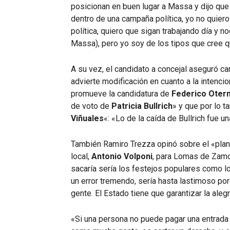
posicionan en buen lugar a Massa y dijo qu
dentro de una campaña política, yo no quier
política, quiero que sigan trabajando día y n
Massa), pero yo soy de los tipos que cree qu
A su vez, el candidato a concejal aseguró c
advierte modificación en cuanto a la intencio
promueve la candidatura de
Federico Oter
de voto de
Patricia Bullrich
» y que por lo t
Viñuales
«: «Lo de la caída de Bullrich fue 
También Ramiro Trezza opinó sobre el «plan
local,
Antonio Volponi
, para Lomas de Zamo
sacaría sería los festejos populares como l
un error tremendo, sería hasta lastimoso porq
gente. El Estado tiene que garantizar la alegr
«Si una persona no puede pagar una entrada 