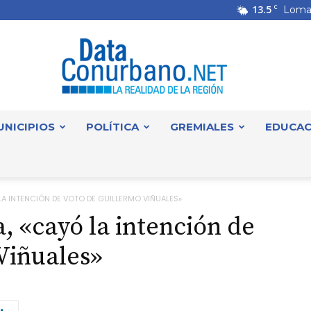
13.5
C
Loma
UNICIPIOS
POLÍTICA
GREMIALES
EDUCAC
DataConurbano
LA INTENCIÓN DE VOTO DE GUILLERMO VIÑUALES»
, «cayó la intención de
Viñuales»