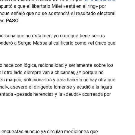
apuntó a que el libertario Milei «está en el ring» por
unque señaló que no se sostendrá el resultado electoral
das
PASO
.
persona que no está bien, yo creo que tiene serios
onderó a Sergio Massa al calificarlo como «el único que
lo hace con lógica, racionalidad y seriamente sobre los
l otro lado siempre van a chicanear, ¿Y porque no
s mágico, solucionarlos y para hacerlo no hay otra que
al», aseveró el dirigente lomense y acudió a la figura
entada «pesada herencia» y la «deuda» acarreada por
s encuestas aunque ya circulan mediciones que