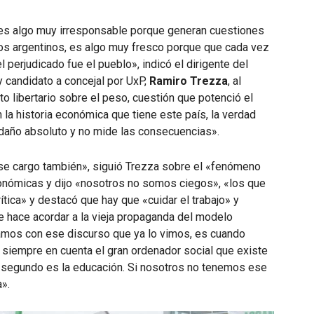
teclas
de
es algo muy irresponsable porque generan cuestiones
flecha
os argentinos, es algo muy fresco porque que cada vez
arriba/abajo
perjudicado fue el pueblo», indicó el dirigente del
para
 candidato a concejal por UxP,
Ramiro Trezza
, al
aumentar
to libertario sobre el peso, cuestión que potenció el
o
 la historia económica que tiene este país, la verdad
disminuir
l daño absoluto y no mide las consecuencias».
el
volumen.
erse cargo también», siguió Trezza sobre el «fenómeno
conómicas y dijo «nosotros no somos ciegos», «los que
ítica» y destacó que hay que «cuidar el trabajo» y
me hace acordar a la vieja propaganda del modelo
mos con ese discurso que ya lo vimos, es cuando
 siempre en cuenta el gran ordenador social que existe
el segundo es la educación. Si nosotros no tenemos ese
».