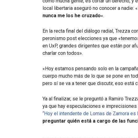
como mucha gente, es cortar un derecho, y es
local libertaria aseguró no conocer a nadie: «
nunca me los he cruzado
«.
En la recta final del diálogo radial, Trezza 
peronismo post elecciones ya que «tenemo
en UxP, grandes dirigentes que están por afu
charlar con todos».
«Hoy estamos pensando solo en la campaña,
cuerpo mucho más de lo que se pone en toda
pero sí se va a tener que discutir, eso está c
Ya al finalizar, se le preguntó a Ramiro Tr
ya que hay especulaciones e imprecisiones 
“Hoy el intendente de Lomas de Zamora es M
preguntar quién está a cargo de las fun