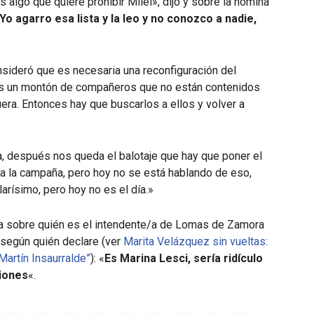
 algo que quiere prohibir Milei», dijo y sobre la nómina
Yo agarro esa lista y la leo y no conozco a nadie,
consideró que es necesaria una reconfiguración del
s un montón de compañeros que no están contenidos
era. Entonces hay que buscarlos a ellos y volver a
 después nos queda el balotaje que hay que poner el
 la campaña, pero hoy no se está hablando de eso,
larísimo, pero hoy no es el día.»
ezza sobre quién es el intendente/a de Lomas de Zamora
según quién declare (ver
Marita Velázquez sin vueltas:
artín Insaurralde”
): «
Es Marina Lesci, sería ridículo
ciones
«.