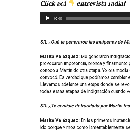
Click
acá
entrevista radial
Reproductor
00:00
de
audio
SR: ¿Qué te generaron las imágenes de Mar
Marita Velázquez:
Me generaron indignación
provocaron impotencia, bronca y finalmente 
conoce a Martín de otra etapa. Yo era media
convocó. Es verdad que podíamos cambiar es
Llevamos adelante una etapa donde se revo
todas estas etapas de indignación cuando ve
SR: ¿Te sentiste defraudada por Martín In
Marita Velázquez:
En las primeras instanc
ido porque vimos como lamentablemente se al