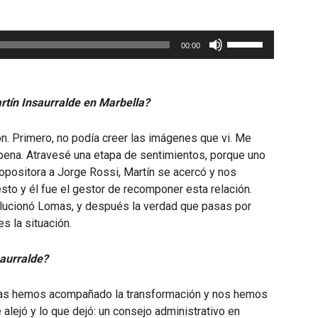
Utiliza
00:00
las
teclas
de
tín Insaurralde en Marbella?
flecha
arriba/abajo
. Primero, no podía creer las imágenes que vi. Me
para
pena. Atravesé una etapa de sentimientos, porque uno
aumentar
 opositora a Jorge Rossi, Martín se acercó y nos
o
to y él fue el gestor de recomponer esta relación.
disminuir
lucionó Lomas, y después la verdad que pasas por
el
s la situación.
volumen.
saurralde?
ias hemos acompañado la transformación y nos hemos
ejó y lo que dejó: un consejo administrativo en