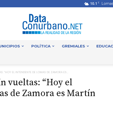
10.1
C
Lomas
UNICIPIOS
POLÍTICA
GREMIALES
EDUCAC
DataConurbano
S: “HOY EL INTENDENTE DE LOMAS DE ZAMORA ES...
n vueltas: “Hoy el
as de Zamora es Martín