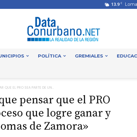
13.9
C
Loma
UNICIPIOS
POLÍTICA
GREMIALES
EDUCAC
DataConurbano
R QUE EL PRO SEA PARTE DE UN...
 que pensar que el PRO
oceso que logre ganar y
 Lomas de Zamora»