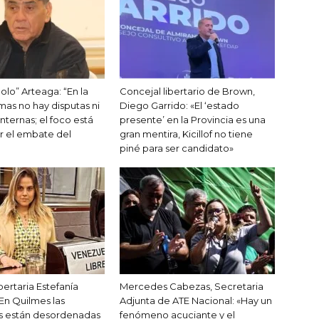
olo” Arteaga: “En la
Concejal libertario de Brown,
as no hay disputas ni
Diego Garrido: «El ‘estado
internas; el foco está
presente’ en la Provincia es una
r el embate del
gran mentira, Kicillof no tiene
piné para ser candidato»
bertaria Estefanía
Mercedes Cabezas, Secretaria
«En Quilmes las
Adjunta de ATE Nacional: «Hay un
s están desordenadas
fenómeno acuciante y el