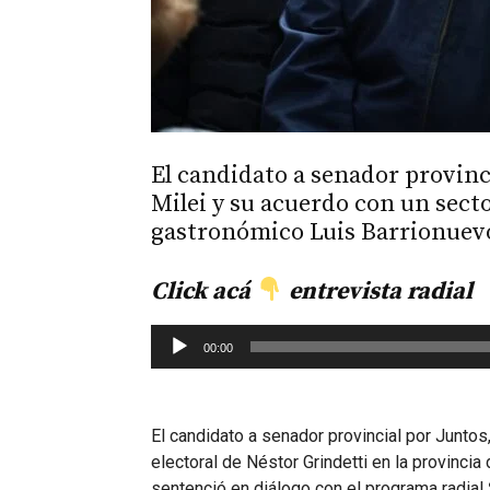
El candidato a senador provinc
Milei y su acuerdo con un sect
gastronómico Luis Barrionuevo
Click
acá
entrevista radial
Reproductor
00:00
de
audio
El candidato a senador provincial por Juntos
electoral de Néstor Grindetti en la provinci
sentenció en diálogo con el programa radial