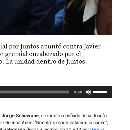
ial por Juntos apuntó contra Javier
or gremial encabezado por el
. La unidad dentro de Juntos.
Utiliza
00:00
las
teclas
de
,
Jorge Schiavone
, se mostró confiado de un triunfo
flecha
a de Buenos Aires. “Nosotros representamos lo nuevo”,
arriba/abajo
Sin Retorno
(lunes a viernes de 10 a 13 por
GPS El