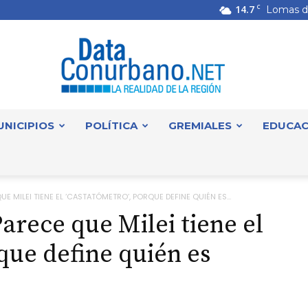
14.7
C
Lomas d
UNICIPIOS
POLÍTICA
GREMIALES
EDUCAC
DataConurbano
E MILEI TIENE EL ‘CASTATÓMETRO’, PORQUE DEFINE QUIÉN ES...
arece que Milei tiene el
que define quién es