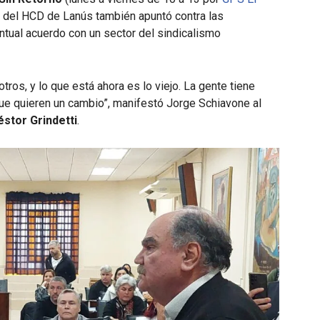
para
ular del HCD de Lanús también apuntó contra las
aumentar
ntual acuerdo con un sector del sindicalismo
o
disminuir
el
ros, y lo que está ahora es lo viejo. La gente tiene
volumen.
ue quieren un cambio”, manifestó Jorge Schiavone al
éstor Grindetti
.