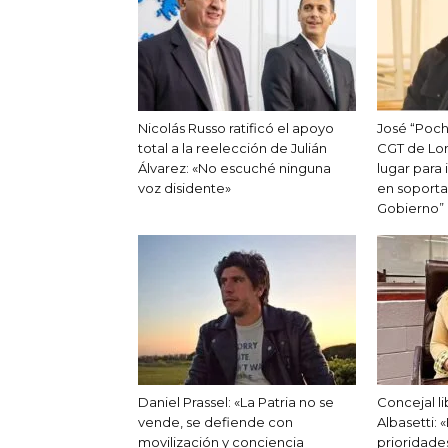
Nicolás Russo ratificó el apoyo
José “Poch
total a la reelección de Julián
CGT de Lom
Álvarez: «No escuché ninguna
lugar para 
voz disidente»
en soporta
Gobierno”
Daniel Prassel: «La Patria no se
Concejal li
vende, se defiende con
Albasetti: 
movilización y conciencia
prioridade