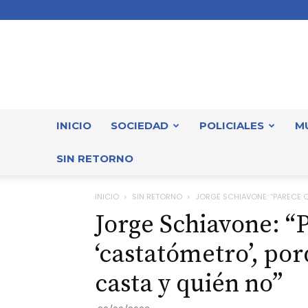
INICIO
SOCIEDAD
POLICIALES
M
SIN RETORNO
INICIO
SIN RETORNO
JORGE SCHIAVONE: “PARECE QU
Jorge Schiavone: “P
‘castatómetro’, por
casta y quién no”